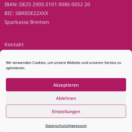
IBAN: DE25 2905 0101 0086 0052 20
BIC: SBREDE22XXX
Sparkasse Bremen
Kontakt
Impressum
Wir verwenden Cookies, um unsere Website und unseren Service zu
optimieren.
Datenschutz
Downloads
Akzeptieren
Ablehnen
Einstellungen
© STIFTUNG BREMER HERZEN
Datenschutz
Impressum